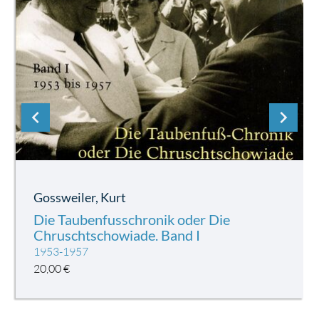
chevron_left
chevron_right
Gossweiler, Kurt
Die Taubenfusschronik oder Die
Chruschtschowiade. Band I
1953-1957
20,00
€