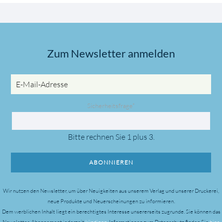
Zum Newsletter anmelden
E-
Mail-
Adresse
Pflichtfeld
Sicherheitsfrage
*
Bitte rechnen Sie 1 plus 3.
ABONNIEREN
Wir nutzen den Newsletter, um über Neuigkeiten aus unserem Verlag und unserer Druckerei,
neue Produkte und Neuerscheinungen zu informieren.
Dem werblichen Inhalt liegt ein berechtigtes Interesse unsererseits zugrunde.
Sie können das
Newsletter-Abonnement jederzeit
kündigen
. Informationen zum Datenschutz finden Sie
hier
.