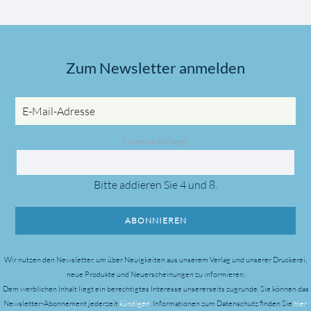
Zum Newsletter anmelden
E-
Mail-
Adresse
Pflichtfeld
Sicherheitsfrage
*
Bitte addieren Sie 4 und 8.
ABONNIEREN
Wir nutzen den Newsletter, um über Neuigkeiten aus unserem Verlag und unserer Druckerei,
neue Produkte und Neuerscheinungen zu informieren.
Dem werblichen Inhalt liegt ein berechtigtes Interesse unsererseits zugrunde.
Sie können das
Newsletter-Abonnement jederzeit
kündigen
. Informationen zum Datenschutz finden Sie
hier
.