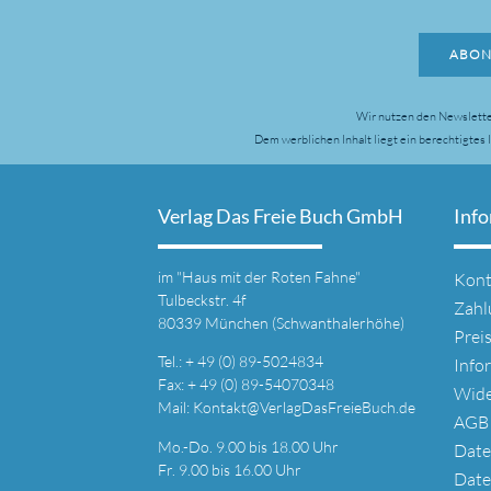
ABON
Wir nutzen den Newslette
Dem werblichen Inhalt liegt ein berechtigtes
Verlag Das Freie Buch GmbH
Inf
Navi
im
"Haus mit der Roten Fahne"
Kont
über
Tulbeckstr. 4f
Zahl
80339 München (Schwanthalerhöhe)
Prei
Tel.: + 49 (0) 89-5024834
Info
Fax: + 49 (0) 89-54070348
Wide
Mail:
Kontakt@VerlagDasFreieBuch.de
AGB
Mo.-Do. 9.00 bis 18.00 Uhr
Date
Fr. 9.00 bis 16.00 Uhr
Date