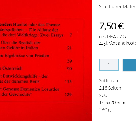
Streitbarer Mater
7,50
€
inkl. MwSt. 7 %
zzgl. Versandkost
Softcover
218
Seiten
2001
14,5x20,5cm
260
g