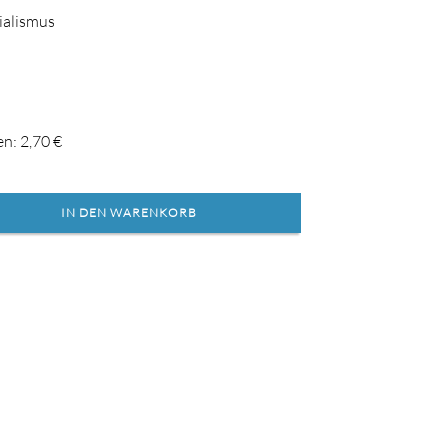
ialismus
en:
2,70
€