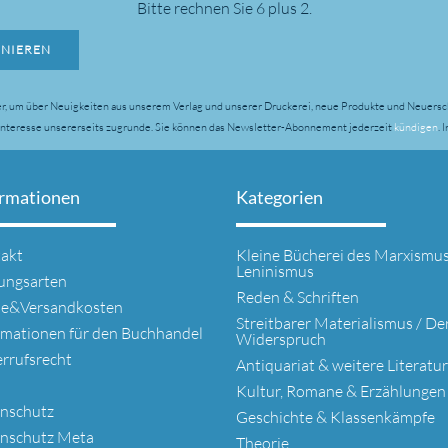
Bitte rechnen Sie 6 plus 2.
NIEREN
r, um über Neuigkeiten aus unserem Verlag und unserer Druckerei, neue Produkte und Neuersc
 Interesse unsererseits zugrunde.
Sie können das Newsletter-Abonnement jederzeit
kündigen
. 
ormationen
Kategorien
gation
Navigation
akt
Kleine Bücherei des Marxismus
springen
überspringen
Leninismus
ungsarten
Reden & Schriften
se&Versandkosten
Streitbarer Materialismus / De
rmationen für den Buchhandel
Widerspruch
rrufsrecht
Antiquariat & weitere Literatur
Kultur, Romane & Erzählungen
nschutz
Geschichte & Klassenkämpfe
nschutz Meta
Theorie