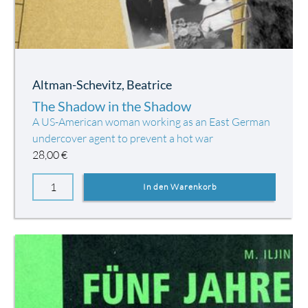
Altman-Schevitz, Beatrice
The Shadow in the Shadow
A US-American woman working as an East German
undercover agent to prevent a hot war
28,00
€