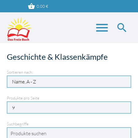
shopping_basket
0,00
€
menu
search
Geschichte & Klassenkämpfe
Suchbegriffe
SUCHEN
Sortieren nach:
Produkte pro Seite
Suchbegriffe