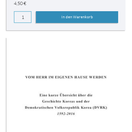
4,50
€