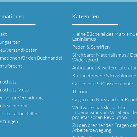
ormationen
Kategorien
gation
Navigation
akt
Kleine Bücherei des Marxismus
springen
überspringen
Leninismus
ungsarten
Reden & Schriften
se&Versandkosten
Streitbarer Materialismus / De
rmationen für den Buchhandel
Widerspruch
rrufsrecht
Antiquariat & weitere Literatur
Kultur, Romane & Erzählungen
nschutz
Geschichte & Klassenkämpfe
nschutz Meta
Theorie
eise zur Verpackung
Gegen den Notstand der Repub
uktsicherheit
Weltwirtschaftskrise. Der
Imperialismus am Vorabend de
letter abbestellen
proletarischen Revolution
rtungen
Zu den brennenden Fragen der
Arbeiterbewegung