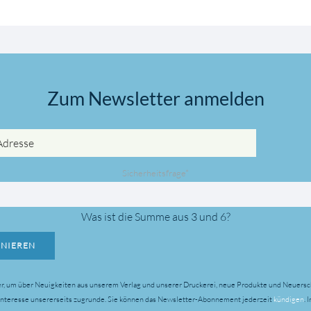
Zum Newsletter anmelden
Pflichtfeld
Sicherheitsfrage
*
Was ist die Summe aus 3 und 6?
NIEREN
r, um über Neuigkeiten aus unserem Verlag und unserer Druckerei, neue Produkte und Neuersc
 Interesse unsererseits zugrunde.
Sie können das Newsletter-Abonnement jederzeit
kündigen
. 