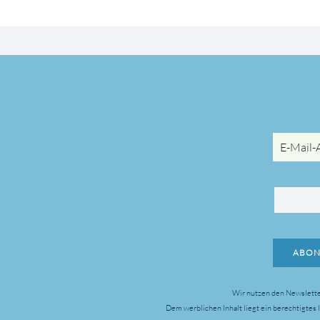
E-
Mail-
Adresse
ABON
Wir nutzen den Newslette
Dem werblichen Inhalt liegt ein berechtigtes