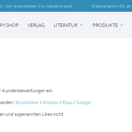
t., zzgl.
Versandkosten
(Nur Inlandsversand)
Gratisversand in Dtl. a
OPYSHOP
VERLAG
LITERATUR
PRODUKTE
expand_more
expand_more
hbegriffe
SUCH
für Kundenbewertungen ein.
 werden:
Booklooker
/
Amazon
/
Ebay
/
Google
en und sogenannten Likes nicht.