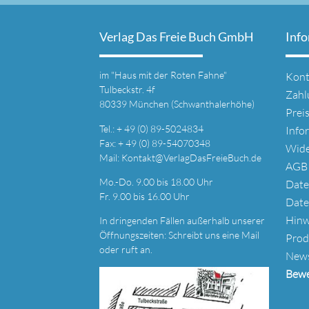
Verlag Das Freie Buch GmbH
Inf
Navi
im
"Haus mit der Roten Fahne"
Kont
über
Tulbeckstr. 4f
Zahl
80339 München (Schwanthalerhöhe)
Prei
Tel.: + 49 (0) 89-5024834
Info
Fax: + 49 (0) 89-54070348
Wide
Mail:
Kontakt@VerlagDasFreieBuch.de
AGB
Mo.-Do. 9.00 bis 18.00 Uhr
Date
Fr. 9.00 bis 16.00 Uhr
Date
Hinw
In dringenden Fällen außerhalb unserer
Öffnungszeiten: Schreibt uns eine
Mail
Prod
oder ruft an.
News
Bewe