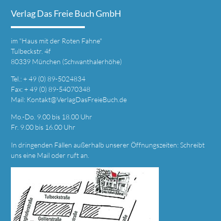
Verlag Das Freie Buch GmbH
im
"Haus mit der Roten Fahne"
Tulbeckstr. 4f
80339 München (Schwanthalerhöhe)
Tel.: + 49 (0) 89-5024834
Fax: + 49 (0) 89-54070348
Mail:
Kontakt@VerlagDasFreieBuch.de
Mo.-Do. 9.00 bis 18.00 Uhr
Fr. 9.00 bis 16.00 Uhr
In dringenden Fällen außerhalb unserer Öffnungszeiten: Schreibt
uns eine
Mail
oder ruft an.